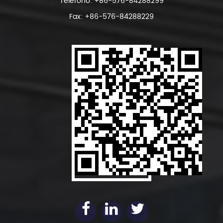
Teléfono: +86-576-84288299
Fax: +86-576-84288229