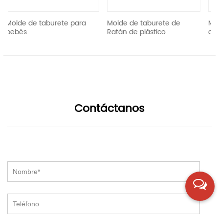
urete para
Molde de taburete de
Molde de silla de p
Ratán de plástico
aire libre
Contáctanos