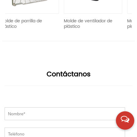
la de
Molde de ventilador de
Molde de lavadora 
plástico
plástico
Contáctanos