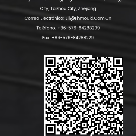
City, Taizhou City, Zhejiang
Correo Electrónico:
Lili@fhmould.com.cn
Teléfono: +86-576-84288299
Fax: +86-576-84288229